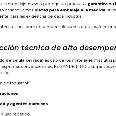
n embalaje no solo protege un producto:
garantiza su 
eso desarrollamos
piezas para embalaje a la medida
utili
nte para las exigencias de cada industria.
teriales nos permite ofrecer soluciones precisas, funciona
ección técnica de alto desempe
ado de célula cerrada)
es uno de los materiales más utiliz
 a espumas convencionales. En SANPER IDD trabajamos con 
cción.
aje industrial:
braciones
dad y agentes químicos
en uso repetido