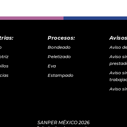
rias:
Procesos:
Avisos
o
Bondeado
Aviso d
triz
Peletizado
Aviso s
prestado
llos
Eva
Aviso s
cias
Estampado
trabaja
Aviso si
SANPER MÉXICO 2026