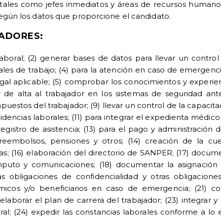
, tales como jefes inmediatos y áreas de recursos humano
 según los datos que proporcione el candidato.
JADORES:
aboral; (2) generar bases de datos para llevar un control 
ales de trabajo; (4) para la atención en caso de emergenci
al aplicable; (5) comprobar los conocimientos y experienci
ar de alta al trabajador en los sistemas de seguridad an
puestos del trabajador; (9) llevar un control de la capacita
idencias laborales; (11) para integrar el expedienta médico d
egistro de asistencia; (13) para el pago y administración
 reembolsos, pensiones y otros; (14) creación de la cuen
as; (16) elaboración del directorio de SANPER; (17) docume
uto y comunicaciones; (18) documentar la asignación d
 obligaciones de confidencialidad y otras obligaciones
micos y/o beneficiarios en caso de emergencia; (21) con
 elaborar el plan de carrera del trabajador; (23) integrar 
ral; (24) expedir las constancias laborales conforme a lo 