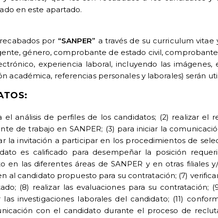
lado en este apartado.
 recabados por
“SANPER”
a través de su curriculum vitae
vigente, género, comprobante de estado civil, comprobante
trónico, experiencia laboral, incluyendo las imágenes, e
 académica, referencias personales y laborales) serán util
DATOS:
el análisis de perfiles de los candidatos; (2) realizar el
te de trabajo en SANPER; (3) para iniciar la comunicaci
izar la invitación a participar en los procedimientos de se
didato es calificado para desempeñar la posición requerid
 en las diferentes áreas de SANPER y en otras filiales y/o
en al candidato propuesto para su contratación; (7) verifica
ado; (8) realizar las evaluaciones para su contratación; (
zar las investigaciones laborales del candidato; (11) conf
cación con el candidato durante el proceso de reclutami