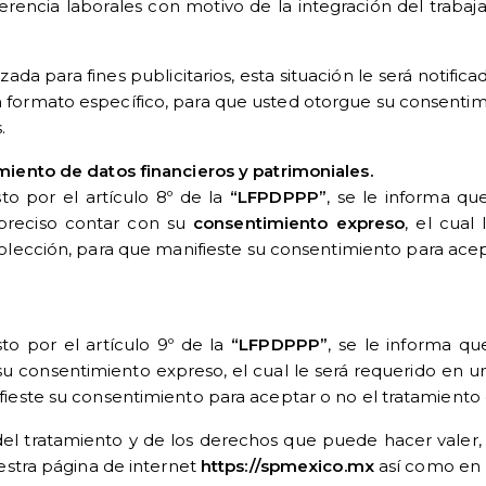
eferencia laborales con motivo de la integración del traba
ada para fines publicitarios, esta situación le será notific
formato específico, para que usted otorgue su consentimi
.
miento de datos financieros y patrimoniales.
o por el artículo 8º de la
“LFPDPPP”
, se le informa qu
 preciso contar con su
consentimiento expreso
, el cual
lección, para que manifieste su consentimiento para acep
o por el artículo 9º de la
“LFPDPPP”
, se le informa qu
 su consentimiento expreso, el cual le será requerido en
fieste su consentimiento para aceptar o no el tratamiento 
el tratamiento y de los derechos que puede hacer valer,
uestra página de internet
https://spmexico.mx
así como en n