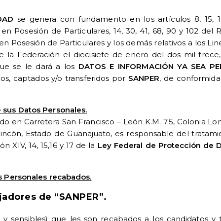
DAD
se genera con fundamento en los artículos 8, 15, 1
n Posesión de Particulares, 14, 30, 41, 68, 90 y 102 del
n Posesión de Particulares y los demás relativos a los Lin
de la Federación el diecisiete de enero del dos mil trece
que se le dará a los
DATOS E INFORMACIÓN YA SEA PE
os, captados y/o transferidos por
SANPER
, de conformida
:
 sus Datos Personales.
ado en Carretera San Francisco – León K.M. 7.5, Colonia L
Rincón, Estado de Guanajuato, es responsable del tratami
ón XIV, 14, 15,16 y 17 de la
Ley Federal de Protección de 
os Personales recabados.
ajadores de “SANPER”.
 y sensibles) que les son recabados a los candidatos y