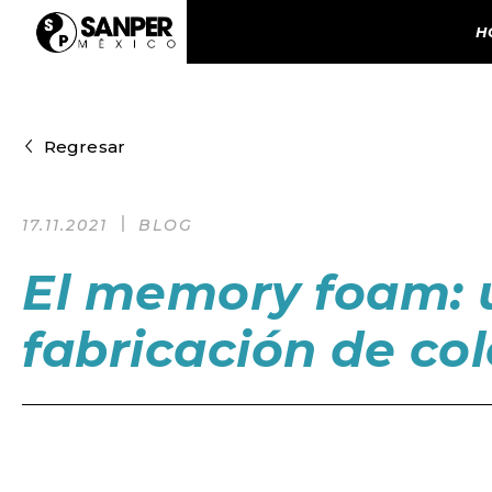
H
Regresar
17.11.2021
BLOG
El memory foam: u
fabricación de co