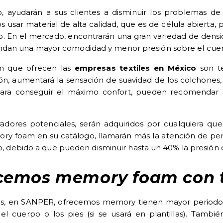
o, ayudarán a sus clientes a disminuir los problemas de
r material de alta calidad, que es de célula abierta, para
. En el mercado, encontrarán una gran variedad de densida
dan una mayor comodidad y menor presión sobre el cue
 que ofrecen las
empresas textiles en México
son te
ón, aumentará la sensación de suavidad de los colchones,
a. Para conseguir el máximo confort, pueden recomenda
adores potenciales, serán adquiridos por cualquiera qu
ory foam en su catálogo, llamarán más la atención de p
rpo, debido a que pueden disminuir hasta un 40% la presión
cemos memory foam con t
eras, en SANPER, ofrecemos memory tienen mayor periodo 
l cuerpo o los pies (si se usará en plantillas). Tambié