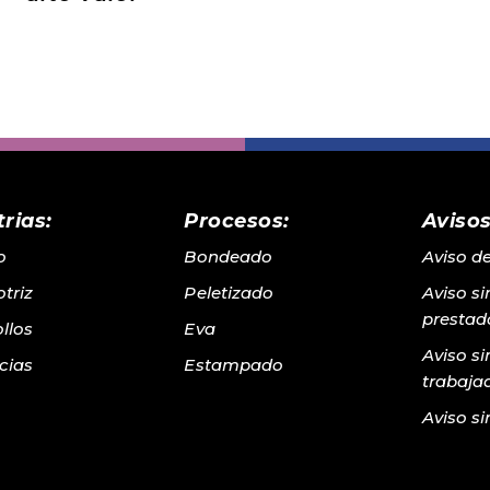
rias:
Procesos:
Avisos
o
Bondeado
Aviso d
triz
Peletizado
Aviso s
prestado
llos
Eva
Aviso s
cias
Estampado
trabaja
Aviso si